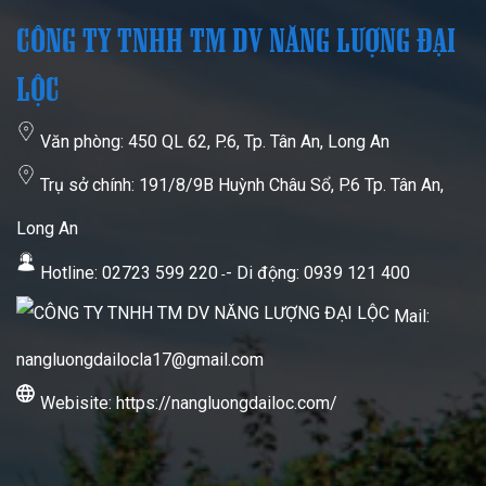
CÔNG TY TNHH TM DV NĂNG LƯỢNG ĐẠI
LỘC
Văn phòng: 450 QL 62, P.6, Tp. Tân An, Long An
Trụ sở chính: 191/8/9B Huỳnh Châu Sổ, P.6 Tp. Tân An,
Long An
Hotline:
02723 599 220
- Di động:
0939 121 400
-
Mail:
nangluongdailocla17@gmail.com
Webisite: https://nangluongdailoc.com/