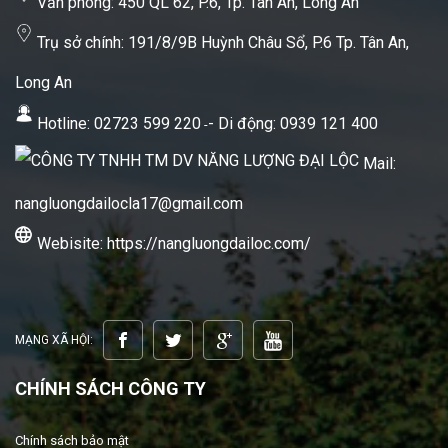
Văn phòng: 450 QL 62, P.6, Tp. Tân An, Long An
Trụ sở chính: 191/8/9B Huỳnh Châu Sổ, P.6 Tp. Tân An,
Long An
Hotline:
02723 599 220
- Di động:
0939 121 400
-
Mail:
nangluongdailocla17@gmail.com
Webisite: https://nangluongdailoc.com/
MẠNG XÃ HỘI:
CHÍNH SÁCH CÔNG TY
Chính sách bảo mật