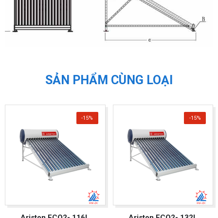
SẢN PHẨM CÙNG LOẠI
-15%
-15%
Ariston ECO2- 116L
Ariston ECO2- 132L