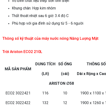
Vỏ bình chất liệu thép sơn tỉnh điện
Khung chân: Hợp kim nhôm
Thất thoát nhiệt sau 6 giờ: 3.4 độ C
Phù hợp với gia đình sử dụng từ 5 - 6 người
Thông số kỹ thuật của
máy nước nóng Năng Lượng Mặt
Trời Ariston
ECO2 210L
DUNG TÍCH
SỐ ỐNG
THÔNG S
MÃ SẢN PHẨM
(Lít)
(cái)
Dài x Rộng x Ca
ARISTON ∅58
ECO2 3022421
116
10
1900 x 1100 x 
ECO2 3022422
132
12
1900 x 1260 x 